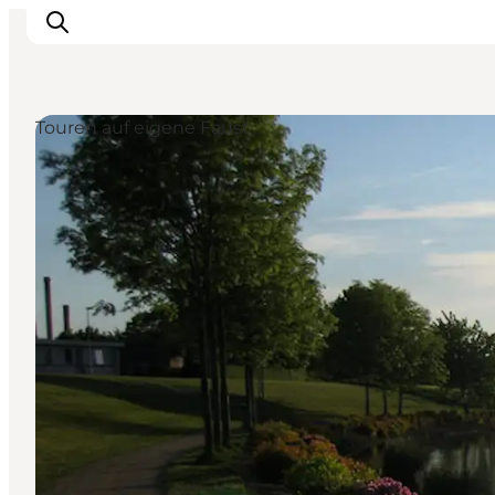
Touren auf eigene Faust
Urlaubsorte
Inspiration
Events
Unterkunft
Mach deine Urlaubsplanung