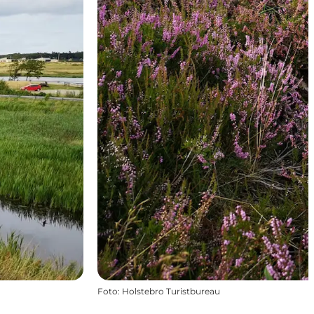
Foto
:
Holstebro Turistbureau