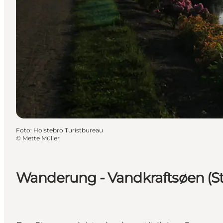
Foto
:
Holstebro Turistbureau
©
Mette Müller
Wanderung - Vandkraftsøen (S