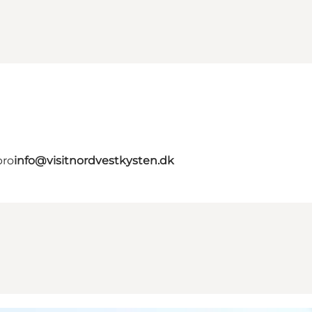
bro
info@visitnordvestkysten.dk