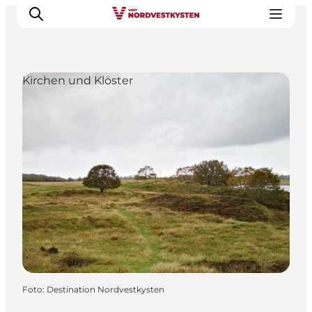
Kirchen und Klöster
Urlaubsorte
Inspiration
Events
Unterkunft
Mach deine Urlaubsplanung
Foto
:
Destination Nordvestkysten