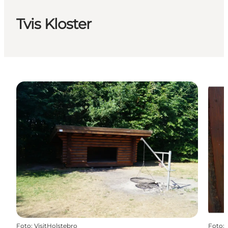
Tvis Kloster
Foto
:
VisitHolstebro
Foto
: