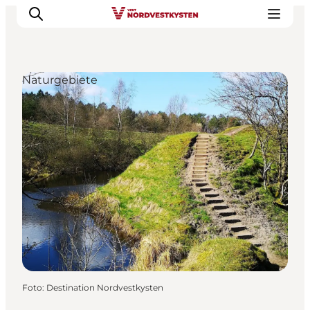
Naturgebiete
Urlaubsorte
Inspiration
Events
Unterkunft
Mach deine Urlaubsplanung
Foto
:
Destination Nordvestkysten