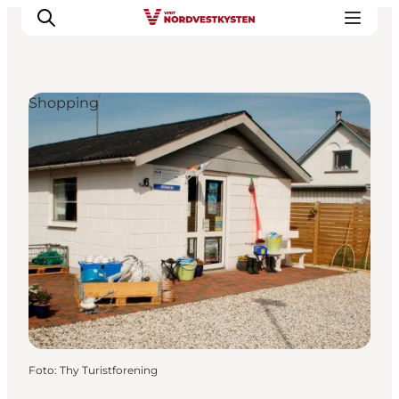
Shopping
Urlaubsorte
Inspiration
Events
Unterkunft
Mach deine Urlaubsplanung
Foto
:
Thy Turistforening