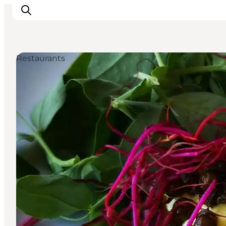
Restaurants
Urlaubsorte
Inspiration
Events
Unterkunft
Mach deine Urlaubsplanung