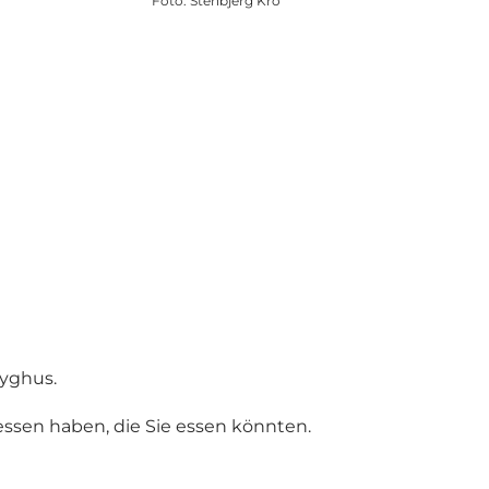
Foto
:
Stenbjerg Kro
ryghus.
essen haben, die Sie essen könnten.