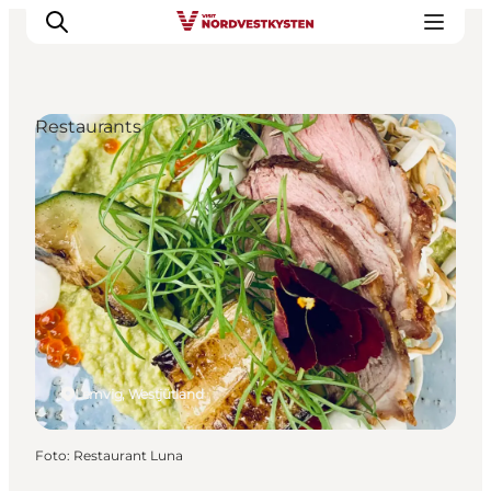
Restaurants
Urlaubsorte
Inspiration
Events
Unterkunft
Mach deine Urlaubsplanung
Lemvig, Westjütland
Foto
:
Restaurant Luna