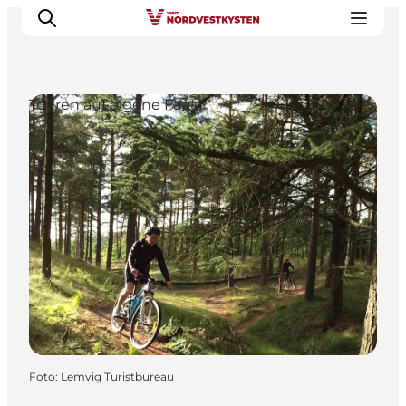
Touren auf eigene Faust
Urlaubsorte
Inspiration
Events
Unterkunft
Mach deine Urlaubsplanung
Foto
:
Lemvig Turistbureau