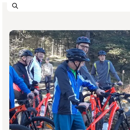
Fahrradvermieter
Urlaubsorte
Inspiration
Events
Unterkunft
Mach deine Urlaubsplanung