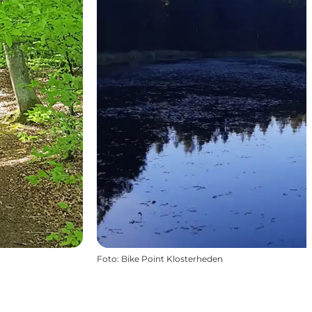
Foto
:
Bike Point Klosterheden