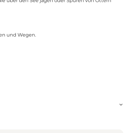
, die über den See jagen oder Spuren von Ottern
aßen und Wegen.