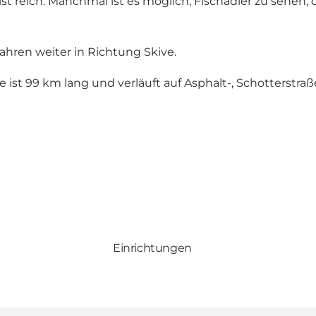
st reich. Manchmal ist es möglich, Fischadler zu sehen
ahren weiter in Richtung Skive.
ve ist 99 km lang und verläuft auf Asphalt-, Schotterstr
Einrichtungen