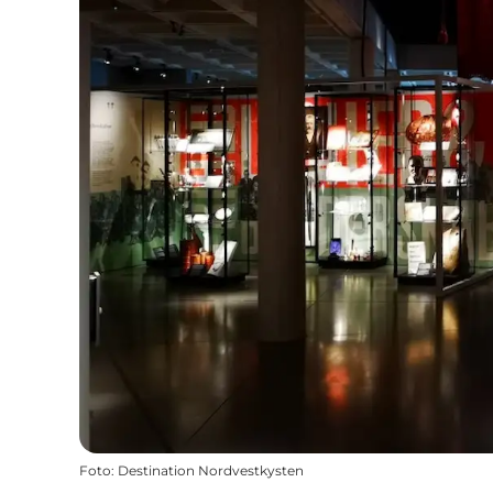
Foto
:
Destination Nordvestkysten