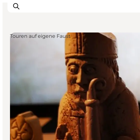
Touren auf eigene Faust
Urlaubsorte
Inspiration
Events
Unterkunft
Mach deine Urlaubsplanung