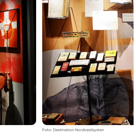
Foto
:
Destination Nordvestkysten