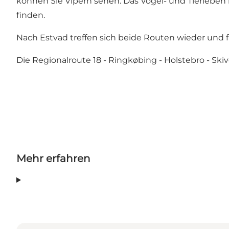
können Sie Vipern sehen. Das Vogel- und Tierleben i
finden.
Nach Estvad treffen sich beide Routen wieder und f
Die Regionalroute 18 - Ringkøbing - Holstebro - Ski
Mehr erfahren