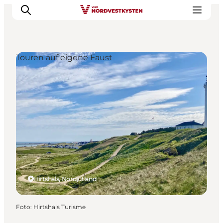
Touren auf eigene Faust
Urlaubsorte
Inspiration
Events
Unterkunft
Mach deine Urlaubsplanung
Hirtshals, Nordjütland
Foto
:
Hirtshals Turisme