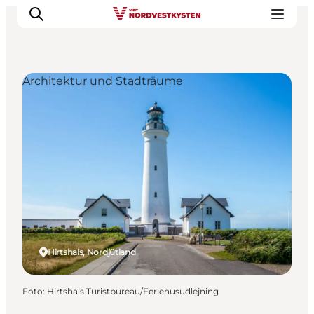
Architektur und Stadträume
Urlaubsorte
Inspiration
Events
Unterkunft
Mach deine Urlaubsplanung
Hirtshals, Nordjütland
Foto
:
Hirtshals Turistbureau/Feriehusudlejning