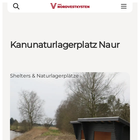
Kanunaturlagerplatz Naur
Urlaubsorte
Inspiration
Events
Shelters & Naturlagerplätze
Unterkunft
Mach deine Urlaubsplanung