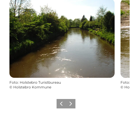
Foto
:
Holstebro Turistbureau
Foto
:
©
Holstebro Kommune
©
Hol
Zurück
Weiter