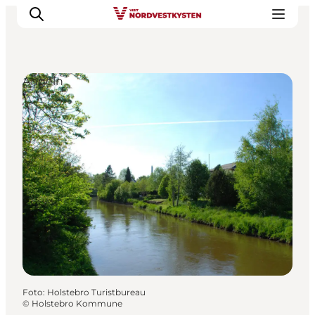
Angeln
Urlaubsorte
Inspiration
Events
Unterkunft
Mach deine Urlaubsplanung
Foto
:
Holstebro Turistbureau
©
Holstebro Kommune