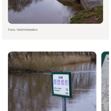
Foto
:
VisitHolstebro