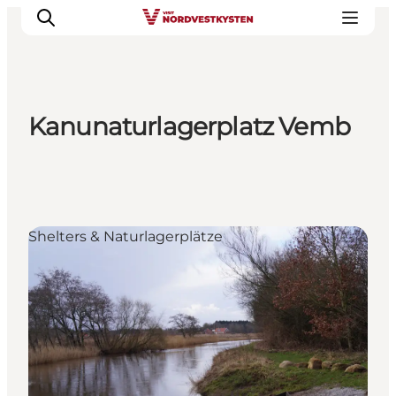
Kanunaturlagerplatz Vemb
Urlaubsorte
Inspiration
Events
Unterkunft
Shelters & Naturlagerplätze
Mach deine Urlaubsplanung