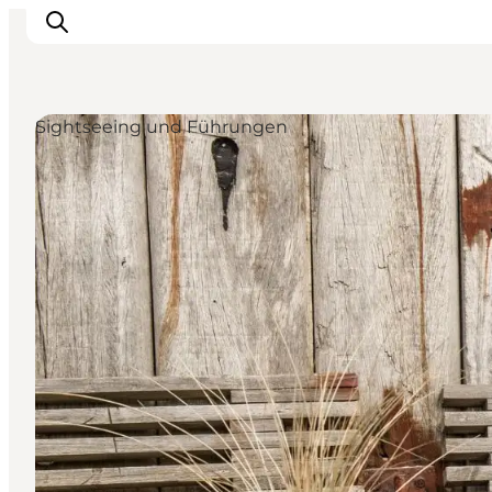
Sightseeing und Führungen
Urlaubsorte
Inspiration
Events
Unterkunft
Mach deine Urlaubsplanung