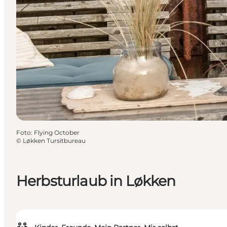
Foto
:
Flying October
©
Løkken Tursitbureau
Herbsturlaub in Løkken