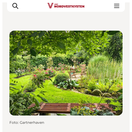
Parks & Gärten
Urlaubsorte
Inspiration
Events
Unterkunft
Mach deine Urlaubsplanung
Foto
:
Gartnerhaven