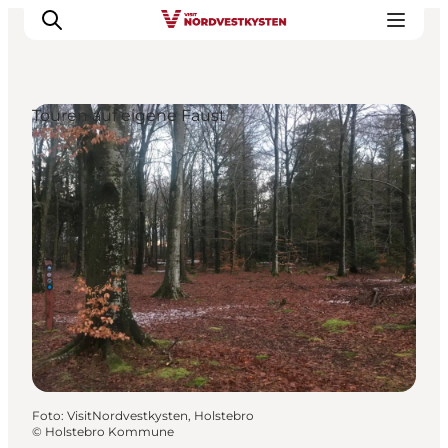
Touren auf eigene Faust
Urlaubsorte
Inspiration
Events
Unterkunft
Mach deine Urlaubsplanung
Foto
:
VisitNordvestkysten, Holstebro
©
Holstebro Kommune