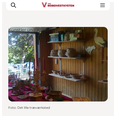
Künstler und Kunsthandwerker
Urlaubsorte
Inspiration
Events
Unterkunft
Mach deine Urlaubsplanung
Foto
:
Det lille træværksted