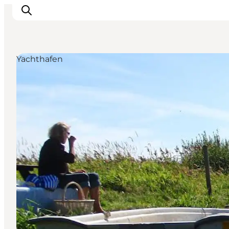
Yachthafen
Urlaubsorte
Inspiration
Events
Unterkunft
Mach deine Urlaubsplanung