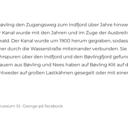
 Bøvling den Zugangsweg zum Indfjord über Jahre hinw
er Kanal wurde mit den Jahren und im Zuge der Ausbrei
wald. Der Kanal wurde um 1900 herum gegraben, sodass es
üher durch die Wasserstraße miteinander verbunden. Si
rspuren über den Indfjord und den Bøvlingfjord gefun
auern aus Bøvling und Nees haben auf Bøvling Klit auf 
eder auf großen Lastkähnen gesegelt oder mit einer 
museum St. George på facebook