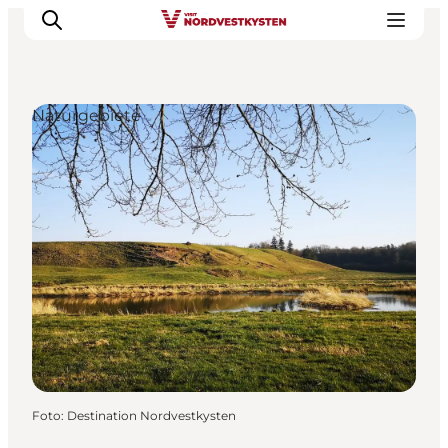
Naturgebiete
Urlaubsorte
Inspiration
Events
Unterkunft
Mach deine Urlaubsplanung
Foto
:
Destination Nordvestkysten