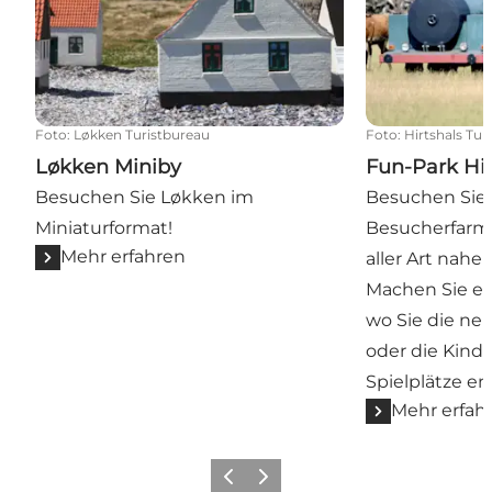
Foto
:
Løkken Turistbureau
Foto
:
Hirtshals Tur
Løkken Miniby
Fun-Park Hir
Besuchen Sie Løkken im
Besuchen Sie 
Miniaturformat!
Besucherfarm, 
Mehr erfahren
aller Art na
Machen Sie ei
wo Sie die neu
oder die Kinde
Spielplätze e
Mehr erfah
Zurück
Weiter