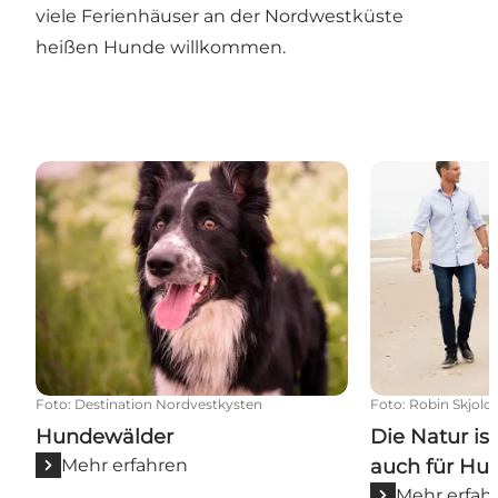
viele
Ferienhäuser
an der Nordwestküste
heißen Hunde willkommen.
Hundewälder
Die Natur ist 
Foto
:
Destination Nordvestkysten
Foto
:
Robin Skjold
Hundewälder
Die Natur is
Mehr erfahren
auch für Hu
Mehr erfah