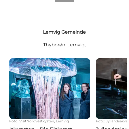
Lemvig Gemeinde
Thyborøn, Lemvig,
Iskunsten - Die Eiskunst
Jyllandsakvari
Foto
:
VisitNordvestkysten, Lemvig
Foto
:
Jyllandsakvar