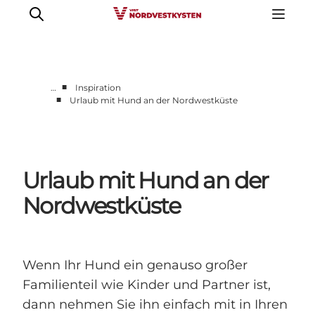
■
…
Inspiration
■
Urlaub mit Hund an der Nordwestküste
Urlaubsorte
Inspiration
Events
Urlaub mit Hund an der
Unterkunft
Mach deine Urlaubsplanung
Nordwestküste
Wenn Ihr Hund ein genauso großer
Familienteil wie Kinder und Partner ist,
dann nehmen Sie ihn einfach mit in Ihren