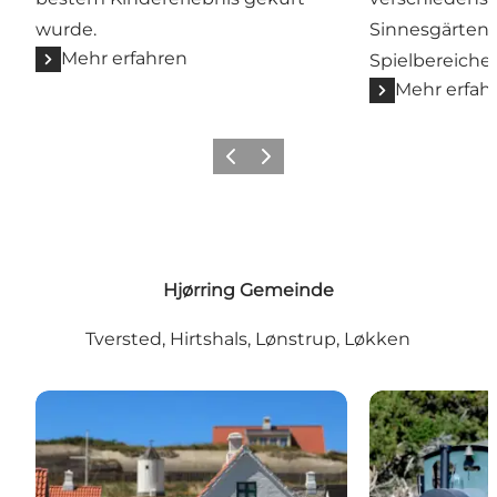
wurde.
Sinnesgärten,
Mehr erfahren
Spielbereiche.
Mehr erfah
Zurück
Weiter
Hjørring Gemeinde
Tversted, Hirtshals, Lønstrup, Løkken
Løkken Miniby
Fun-Park Hirts