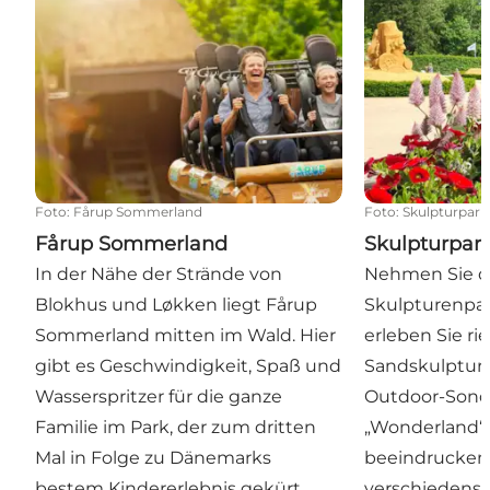
Foto
:
Fårup Sommerland
Foto
:
Skulpturpark
Fårup Sommerland
Skulpturpar
In der Nähe der Strände von
Nehmen Sie di
Blokhus und Løkken liegt Fårup
Skulpturenpa
Sommerland mitten im Wald. Hier
erleben Sie ri
gibt es Geschwindigkeit, Spaß und
Sandskulpturen
Wasserspritzer für die ganze
Outdoor-Sond
Familie im Park, der zum dritten
„Wonderland“
Mal in Folge zu Dänemarks
beeindrucken
bestem Kindererlebnis gekürt
verschiedenst