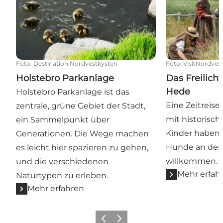
Foto
:
Destination Nordvestkysten
Foto
:
VisitNordves
Holstebro Parkanlage
Das Freilic
Hede
Holstebro Parkanlage ist das
Eine Zeitreise
zentrale, grüne Gebiet der Stadt,
mit historisch
ein Sammelpunkt über
Kinder haben f
Generationen. Die Wege machen
Hunde an der 
es leicht hier spazieren zu gehen,
willkommen.
und die verschiedenen
Mehr erfah
Naturtypen zu erleben.
Mehr erfahren
Zurück
Weiter