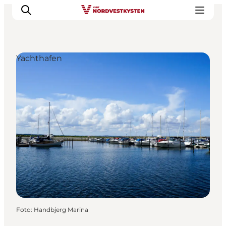
Yachthafen
Urlaubsorte
Inspiration
Events
Unterkunft
Mach deine Urlaubsplanung
Foto
:
Handbjerg Marina