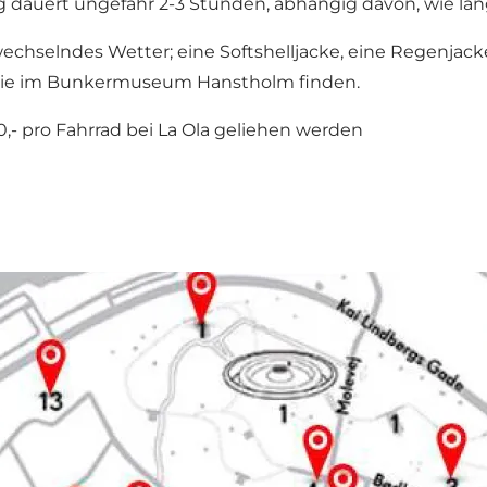
 dauert ungefähr 2-3 Stunden, abhängig davon, wie lang
chselndes Wetter; eine Softshelljacke, eine Regenjack
n Sie im Bunkermuseum Hanstholm finden.
,- pro Fahrrad bei
La Ola
geliehen werden