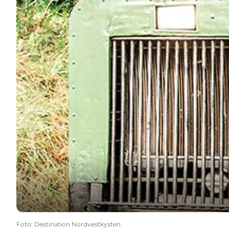
Foto
:
Destination Nordvestkysten