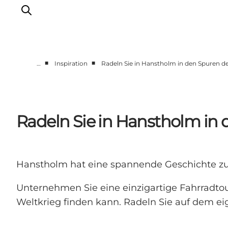
■
■
…
Inspiration
Radeln Sie in Hanstholm in den Spuren d
Urlaubsorte
Inspiration
Events
Radeln Sie in Hanstholm in
Unterkunft
Mach deine Urlaubsplanung
Hanstholm hat eine spannende Geschichte zu
Unternehmen Sie eine einzigartige Fahrradto
Weltkrieg finden kann. Radeln Sie auf dem eig