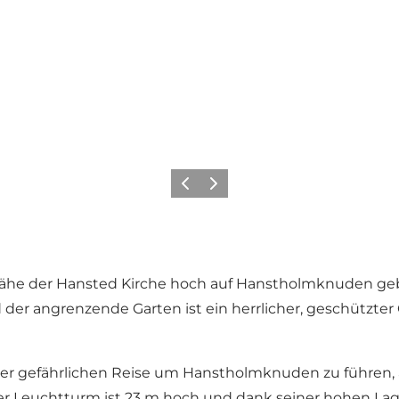
Zurück
Weiter
ähe der Hansted Kirche hoch auf Hanstholmknuden geb
der angrenzende Garten ist ein herrlicher, geschützter
er gefährlichen Reise um Hanstholmknuden zu führen, a
r Leuchtturm ist 23 m hoch und dank seiner hohen Lage