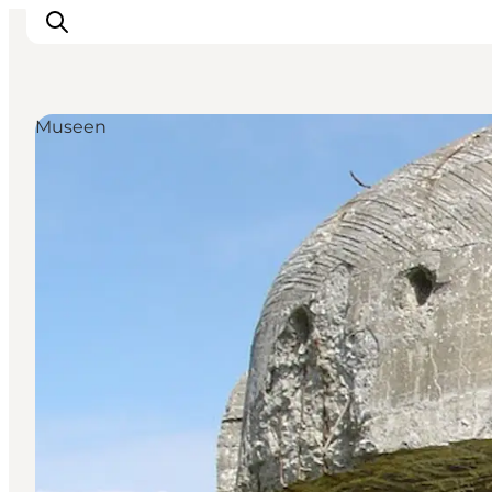
Museen
Urlaubsorte
Inspiration
Events
Unterkunft
Mach deine Urlaubsplanung