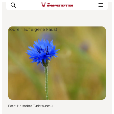
Touren auf eigene Faust
Urlaubsorte
Inspiration
Events
Unterkunft
Mach deine Urlaubsplanung
Foto
:
Holstebro Turistbureau