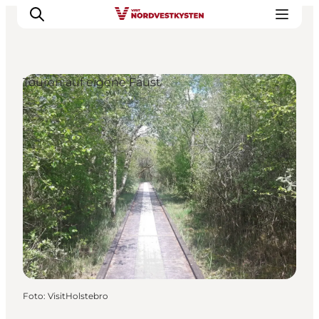
Touren auf eigene Faust
Urlaubsorte
Inspiration
Events
Unterkunft
Mach deine Urlaubsplanung
Foto
:
VisitHolstebro