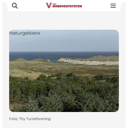
Naturgebiete
Urlaubsorte
Inspiration
Events
Unterkunft
Mach deine Urlaubsplanung
Foto
:
Thy Turistforening