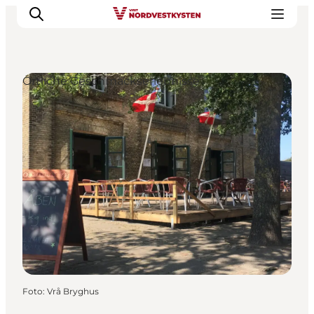
Örtliche Geschmackserlebnisse
Urlaubsorte
Inspiration
Events
Unterkunft
Mach deine Urlaubsplanung
Foto
:
Vrå Bryghus