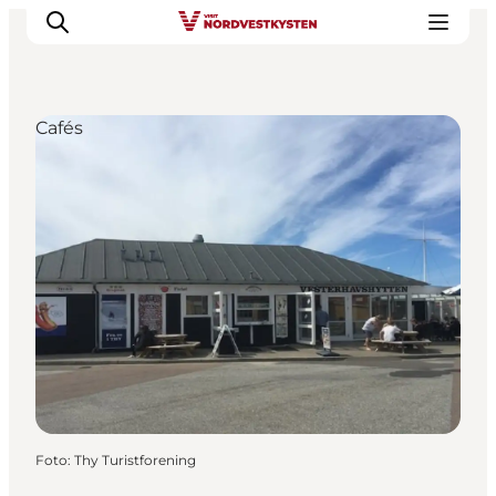
Cafés
Urlaubsorte
Inspiration
Events
Unterkunft
Mach deine Urlaubsplanung
Foto
:
Thy Turistforening