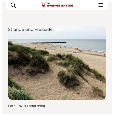
Strände und Freibäder
Urlaubsorte
Inspiration
Events
Unterkunft
Mach deine Urlaubsplanung
Foto
:
Thy Turistforening