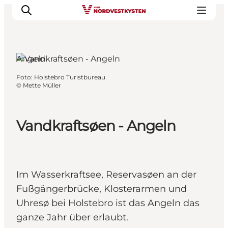
Angeln
Foto
:
Holstebro Turistbureau
Urlaubsorte
©
Mette Müller
Inspiration
Events
Vandkraftsøen - Angeln
Unterkunft
Mach deine Urlaubsplanung
Im Wasserkraftsee, Reservasøen an der
Fußgängerbrücke, Klosterarmen und
Uhresø bei Holstebro ist das Angeln das
ganze Jahr über erlaubt.