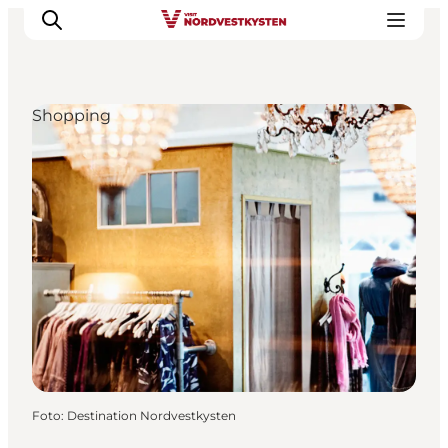
Shopping
Urlaubsorte
Inspiration
Events
Unterkunft
Mach deine Urlaubsplanung
Foto
:
Destination Nordvestkysten