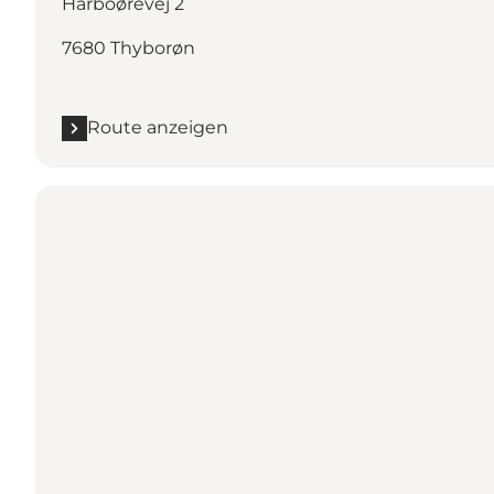
Harboørevej 2
7680 Thyborøn
Route anzeigen