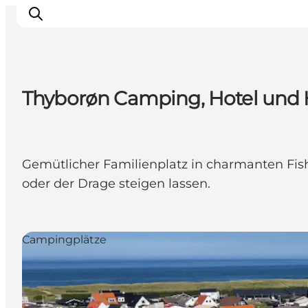
Thyborøn Camping, Hotel und 
Urlaubsorte
Inspiration
Events
Gemütlicher Familienplatz in charmanten Fis
Unterkunft
oder der Drage steigen lassen.
Mach deine Urlaubsplanung
Campingplätze