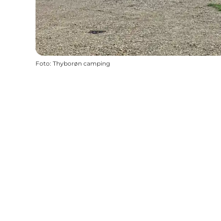
Foto
:
Thyborøn camping