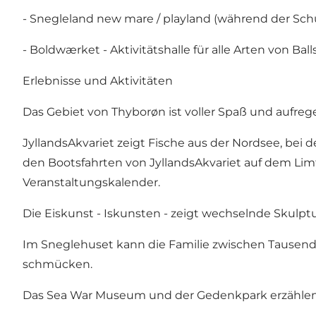
- Snegleland new mare / playland (während der Schu
- Boldwærket - Aktivitätshalle für alle Arten von Ba
Erlebnisse und Aktivitäten
Das Gebiet von Thyborøn ist voller Spaß und aufrege
JyllandsAkvariet
zeigt Fische aus der Nordsee, bei
den Bootsfahrten von JyllandsAkvariet auf dem Limf
Veranstaltungskalender.
Die Eiskunst -
Iskunsten
- zeigt wechselnde Skulptu
Im
Sneglehuset
kann die Familie zwischen Tausen
schmücken.
Das
Sea War Museum
und der
Gedenkpark
erzählen