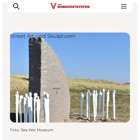
Street Art und Skulpturen
Urlaubsorte
Inspiration
Events
Unterkunft
Mach deine Urlaubsplanung
Foto
:
Sea War Museum