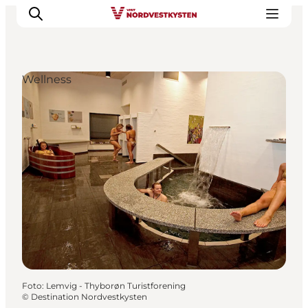
Wellness
Urlaubsorte
Inspiration
Events
Unterkunft
Mach deine Urlaubsplanung
Foto
:
Lemvig - Thyborøn Turistforening
©
Destination Nordvestkysten