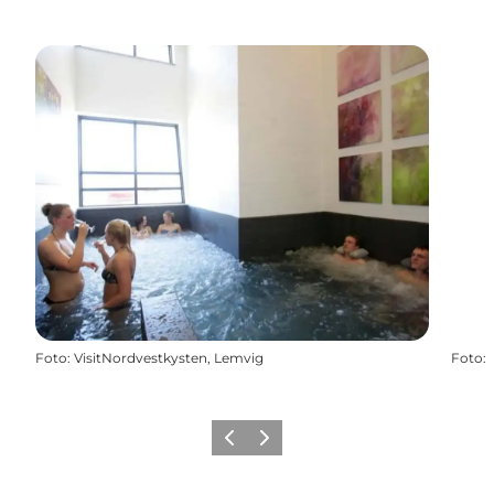
Foto
:
VisitNordvestkysten, Lemvig
Foto
:
Zurück
Weiter