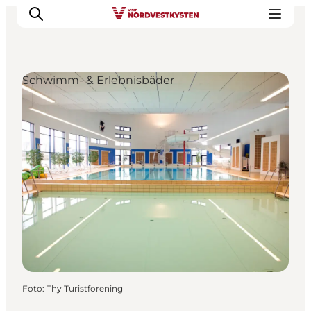
Schwimm- & Erlebnisbäder
Urlaubsorte
Inspiration
Events
Unterkunft
Mach deine Urlaubsplanung
Foto
:
Thy Turistforening