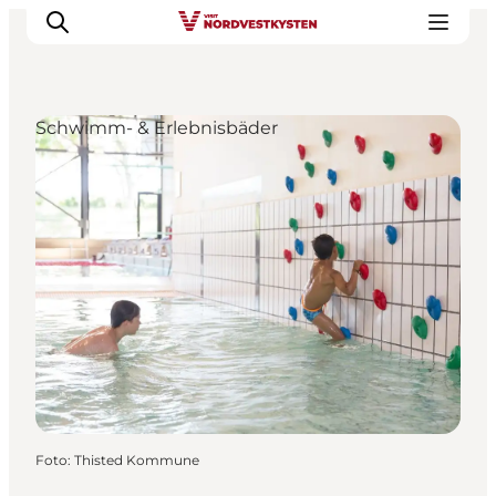
Schwimm- & Erlebnisbäder
Urlaubsorte
Inspiration
Events
Unterkunft
Mach deine Urlaubsplanung
Foto
:
Thisted Kommune