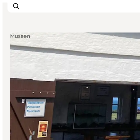
Museen
Urlaubsorte
Inspiration
Events
Unterkunft
Mach deine Urlaubsplanung