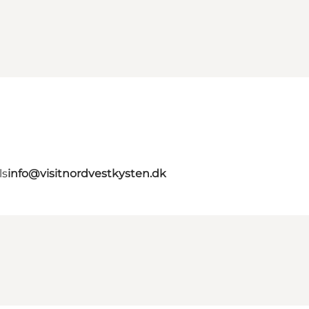
ls
info@visitnordvestkysten.dk