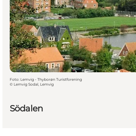
Foto
:
Lemvig - Thyborøn Turistforening
©
Lemvig Sodal, Lemvig
Södalen