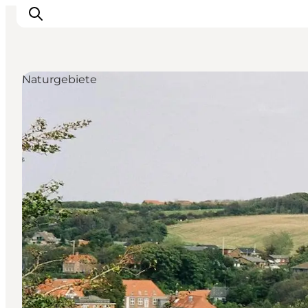
Naturgebiete
Urlaubsorte
Inspiration
Events
Unterkunft
Mach deine Urlaubsplanung