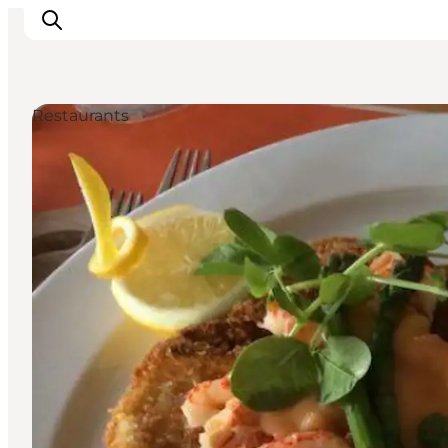
Restaurants
Urlaubsorte
Inspiration
Events
Unterkunft
Mach deine Urlaubsplanung