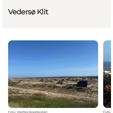
Vedersø Klit
Foto
:
VisitNordvestkysten
Foto
: