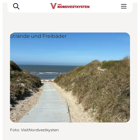
Strände und Freibäder
Urlaubsorte
Inspiration
Events
Unterkunft
Mach deine Urlaubsplanung
Foto
:
VisitNordvestkysten