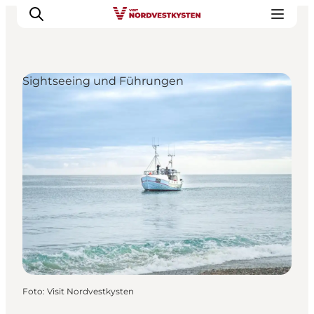
Sightseeing und Führungen
Urlaubsorte
Inspiration
Events
Unterkunft
Mach deine Urlaubsplanung
Foto
:
Visit Nordvestkysten