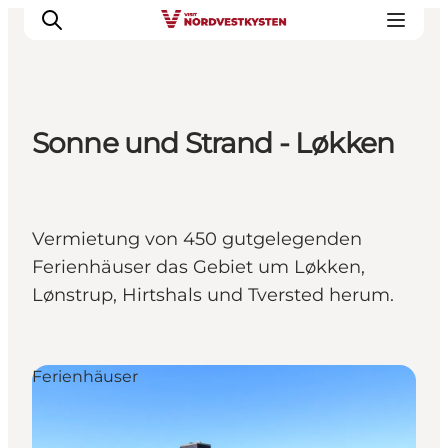
Sonne und Strand - Løkken
Urlaubsorte
Inspiration
Events
Vermietung von 450 gutgelegenden
Unterkunft
Ferienhäuser das Gebiet um Løkken,
Mach deine Urlaubsplanung
Lønstrup, Hirtshals und Tversted herum.
Ferienhäuser