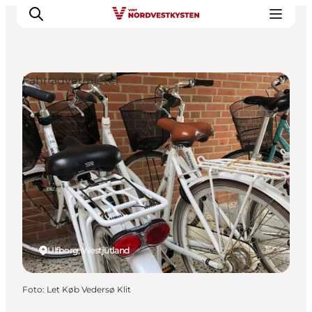
Fahrradvermieter
Urlaubsorte
Inspiration
Events
Unterkunft
Mach deine Urlaubsplanung
Ulfborg, Westjütland
Foto
:
Let Køb Vedersø Klit