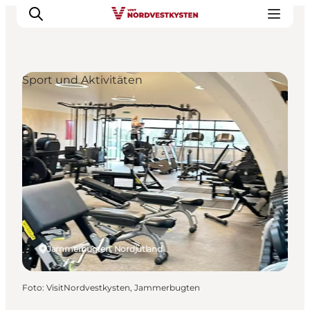
Sport und Aktivitäten
Urlaubsorte
Inspiration
Events
Unterkunft
Mach deine Urlaubsplanung
Jammerbugten, Nordjütland
Foto
:
VisitNordvestkysten, Jammerbugten