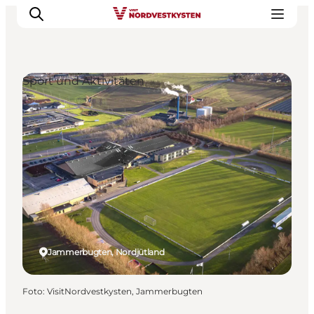
Sport und Aktivitäten
Urlaubsorte
Inspiration
Events
Unterkunft
Mach deine Urlaubsplanung
Jammerbugten, Nordjütland
Foto
:
VisitNordvestkysten, Jammerbugten