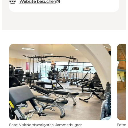
Website besuchen
Foto
:
VisitNordvestkysten, Jammerbugten
Foto
: