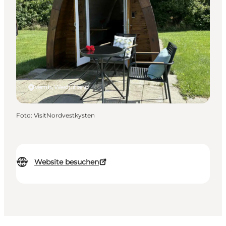
Vemb, Westjütland
Foto
:
VisitNordvestkysten
Website besuchen