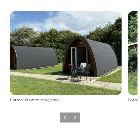
Foto
:
VisitNordvestkysten
Foto
:
Zurück
Weiter