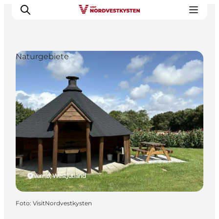
Naturgebiete
Urlaubsorte
Inspiration
Events
Unterkunft
Mach deine Urlaubsplanung
Vemb, Westjütland
Foto
:
VisitNordvestkysten